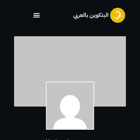
خطي
لى
لمحتوى