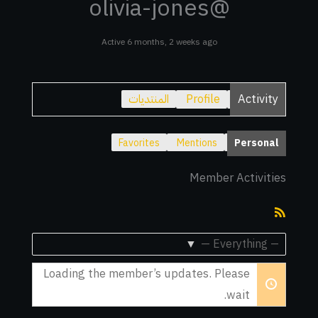
@olivia-jones
Active 6 months, 2 weeks ago
Activity
Profile
المنتديات
Favorites
Mentions
Personal
Member Activities
RSS
Feed
Show:
Loading the member’s updates. Please
wait.