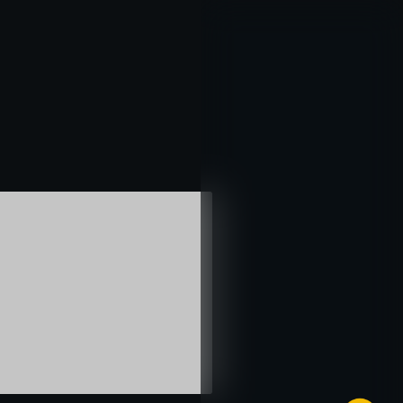
خطي
لى
لمحتوى