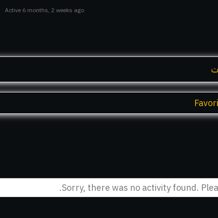
Active 6 months, 2 weeks ago
ت
Favor
Sorry, there was no activity found. Pleas