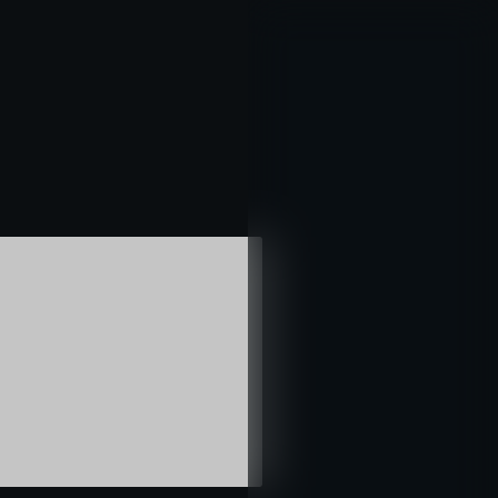
خطي
لى
لمحتوى