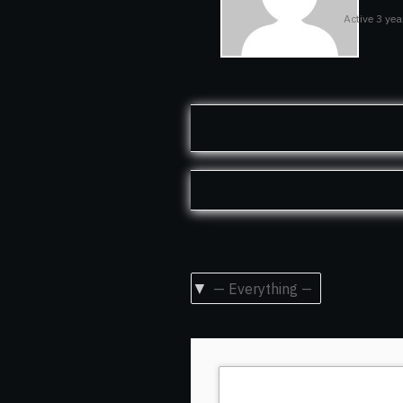
Active 3 ye
Show: