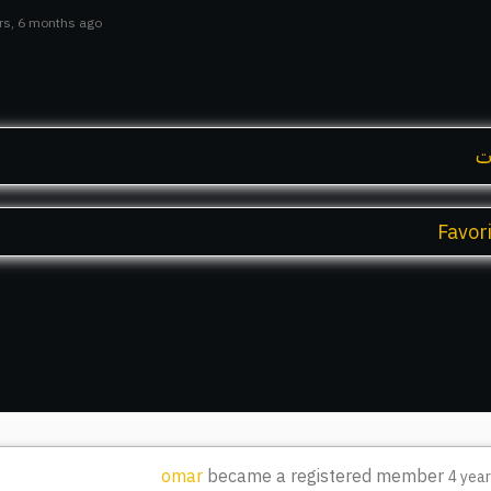
ars, 6 months ago
ت
Favor
omar
became a registered member
4 yea