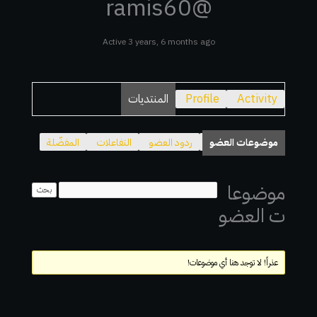
@ramis60
Active 3 years, 6 months ago
Activity
Profile
المنتديات
موضوعات العضو
ردود العضو
التفاعلات
المفضّلة
موضوعا
ت العضو
عذراً! لا توجد هنا أي موضوعات!