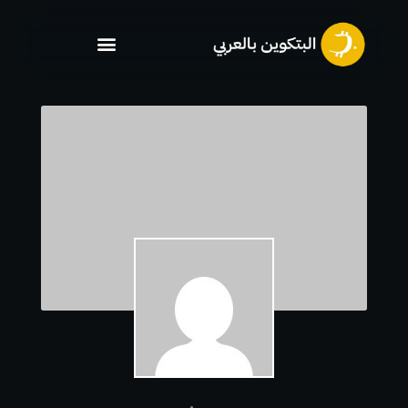
خطي
لى
لمحتوى