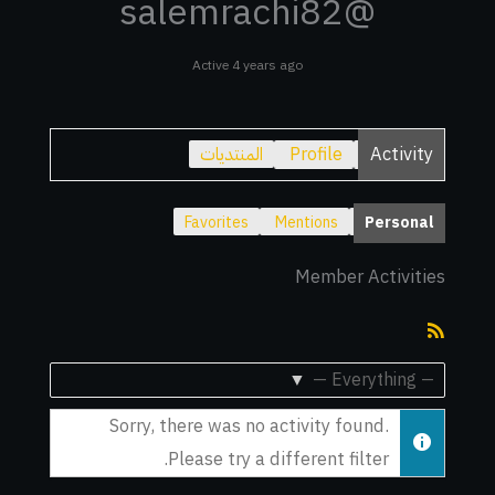
@salemrachi82
Active 4 years ago
Activity
Profile
المنتديات
Favorites
Mentions
Personal
Member Activities
RSS
Feed
Show:
Sorry, there was no activity found.
Please try a different filter.