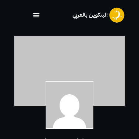
خطي
لى
لمحتوى