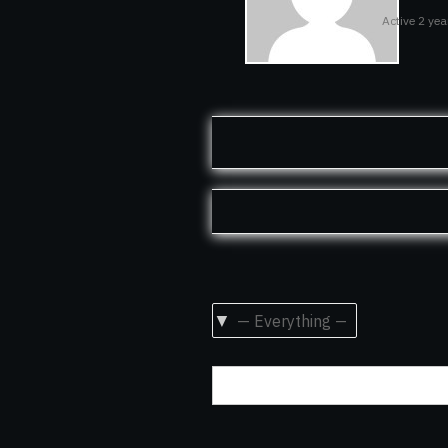
Active 2 ye
Show: