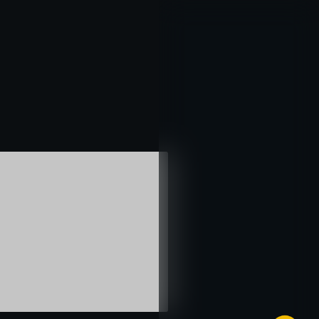
خطي
لى
لمحتوى