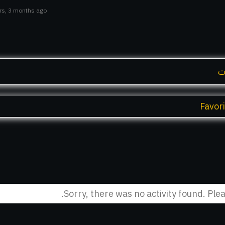
ars, 3 months ago
ت
Favor
Sorry, there was no activity found. Pleas