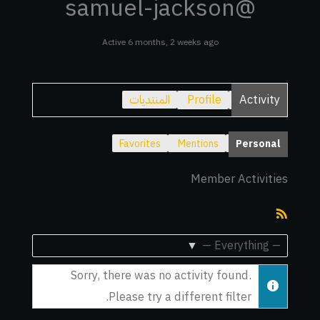
@samuel-jackson
Active 6 months, 2 weeks ago
Activity
Profile
المنتديات
Favorites
Mentions
Personal
Member Activities
RSS
Feed
Show:
Sorry, there was no activity found.
Please try a different filter.