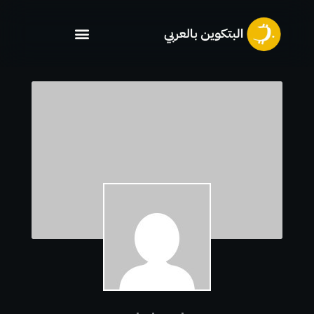
خطي
لى
لمحتوى