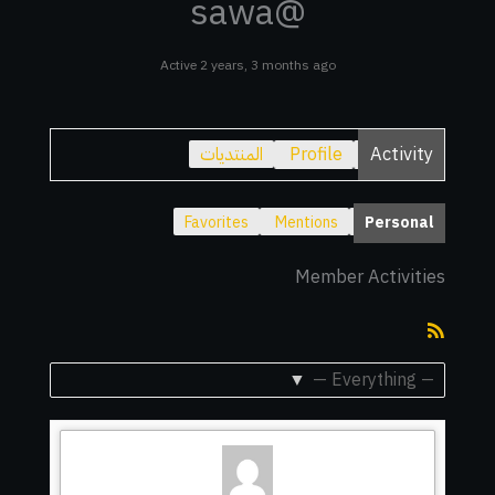
@sawa
Active 2 years, 3 months ago
Activity
Profile
المنتديات
Favorites
Mentions
Personal
Member Activities
RSS
Feed
Show: