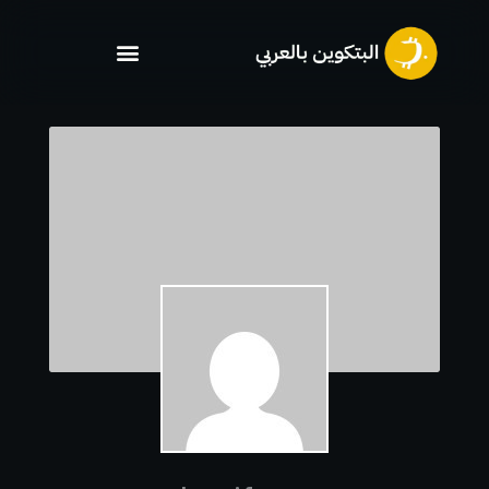
خطي
لى
لمحتوى