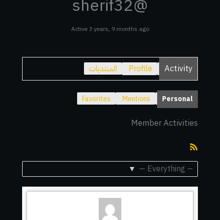
@sherif32
Active 3 years, 9 months ago
Activity
Profile
المنتديات
Favorites
Mentions
Personal
Member Activities
RSS
Feed
Show: