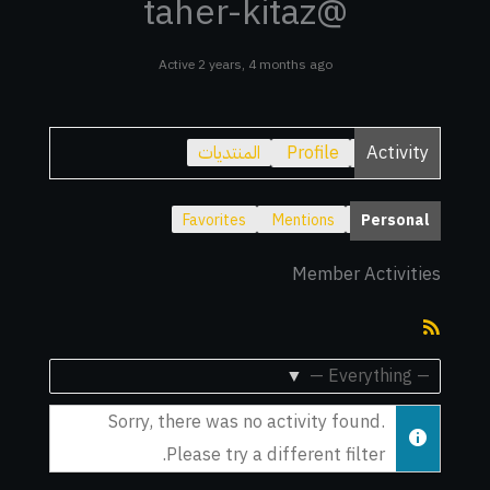
@taher-kitaz
Active 2 years, 4 months ago
Activity
Profile
المنتديات
Favorites
Mentions
Personal
Member Activities
RSS
Feed
Show:
Sorry, there was no activity found.
Please try a different filter.