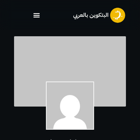
خطي
لى
لمحتوى