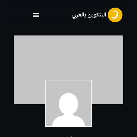
خطي
لى
لمحتوى