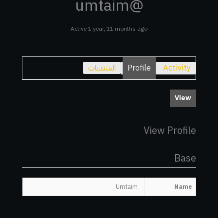
@umtaim
Active 1 year, 11 months ago
Activity
Profile
المنتديات
View
View Profile
Base
Umtaim
Name