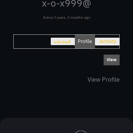
@x-o-x999
Active 3 years, 3 months ago
Activity
Profile
المنتديات
View
View Profile