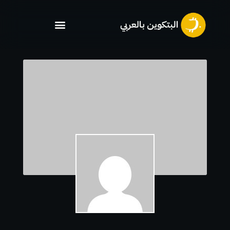
خطي
لى
لمحتوى