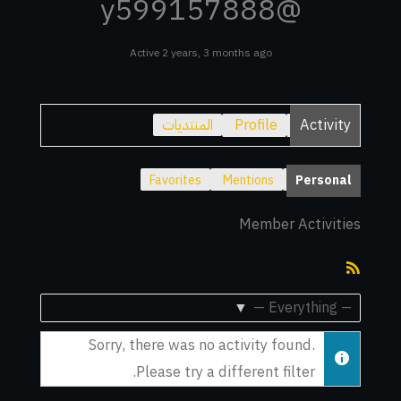
@y599157888
Active 2 years, 3 months ago
Activity
Profile
المنتديات
Favorites
Mentions
Personal
Member Activities
RSS
Feed
Show:
Sorry, there was no activity found.
Please try a different filter.