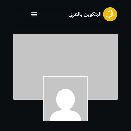
خطي
لى
لمحتوى