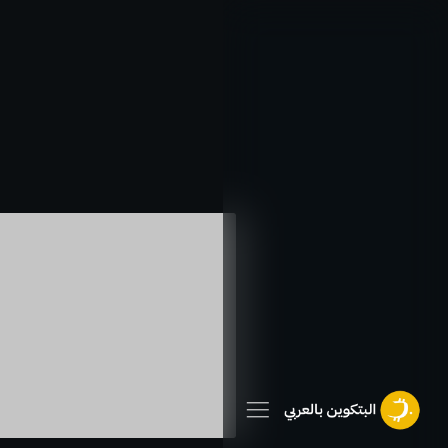
خطي
لى
لمحتوى