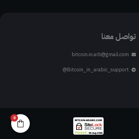
تواصل معنا
bitcoin.in.arb@gmail.com
Bitcoin_in_arabic_support@
0