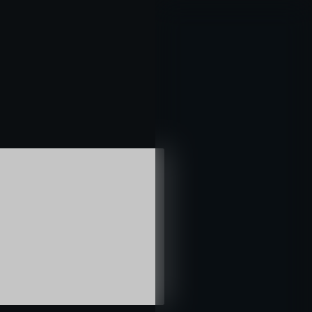
خطي
لى
لمحتوى