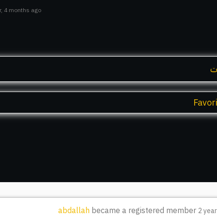
ar, 4 months ago
ت
Favor
abdallah
became a registered member
2 yea