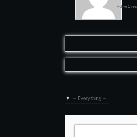
Active 1 ye
Show: