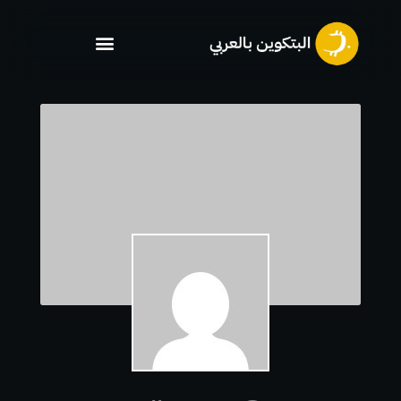
خطي
لى
لمحتوى