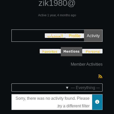
@zik1980
Active 1 year, 4 months ago
Activity
Profile
المنتديات
Mentions
Favorites
Personal
Member Activities
RSS
Feed
Show:
Sorry, there was no activity found. Please
try a different filter.