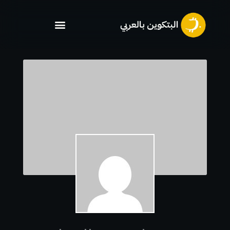
خطي
لى
لمحتوى