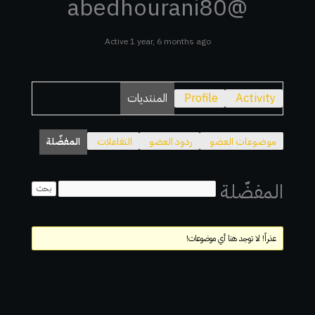
@abedhourani80
Active 1 year, 6 months ago
Activity
Profile
المنتديات
موضوعات العضو
ردود العضو
التفاعلات
المفضّلة
المفضّلة
عذراً! لا توجد هنا أي موضوعات!