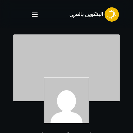
خطي
لى
لمحتوى