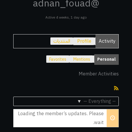
@adnan_fouad
Active 4 weeks, 1 day ago
Activity
Profile
المنتديات
Favorites
Mentions
Personal
Member Activities
RSS
Feed
Show:
Loading the member’s updates. Please
wait.