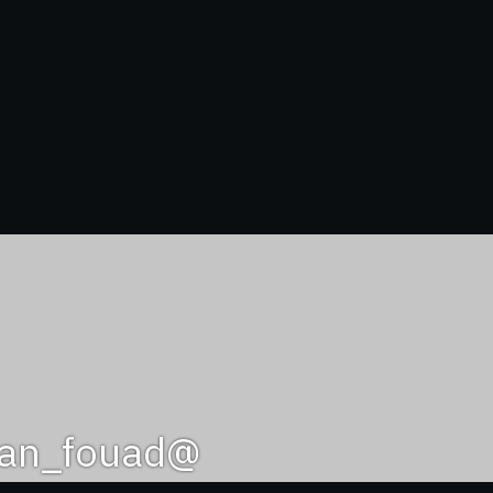
@adnan_fouad