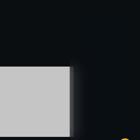
خطي
لى
لمحتوى