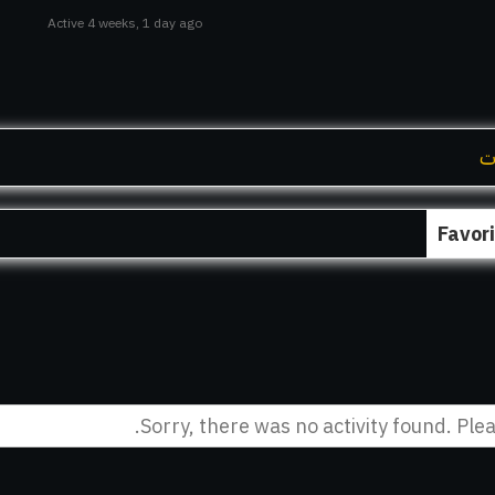
Active 4 weeks, 1 day ago
ت
Favor
Sorry, there was no activity found. Pleas