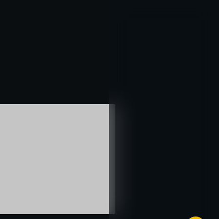
خطي
لى
لمحتوى