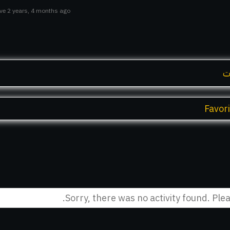
ive 2 years, 4 months ago
ت
Favor
Sorry, there was no activity found. Pleas