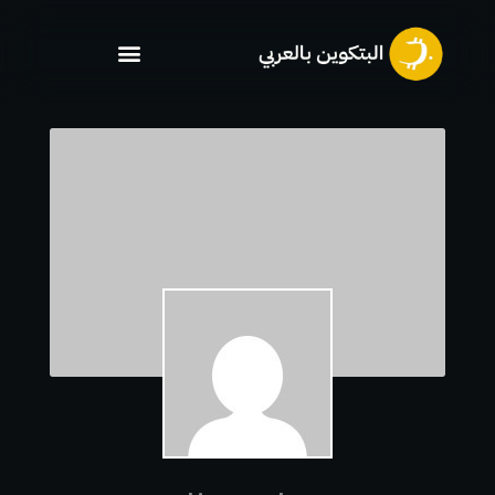
خطي
لى
لمحتوى