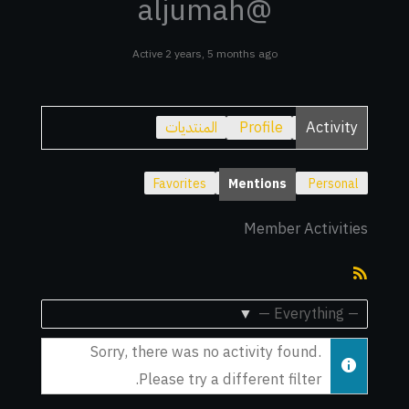
@aljumah
Active 2 years, 5 months ago
Activity
Profile
المنتديات
Favorites
Mentions
Personal
Member Activities
RSS
Feed
Show:
Sorry, there was no activity found.
Please try a different filter.