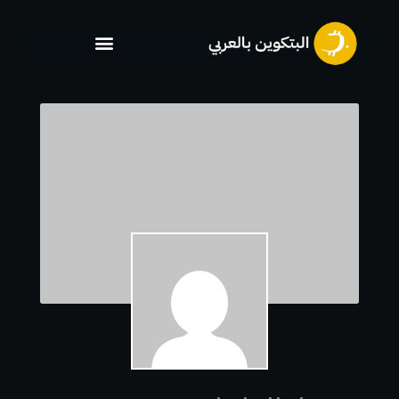
خطي
لى
لمحتوى