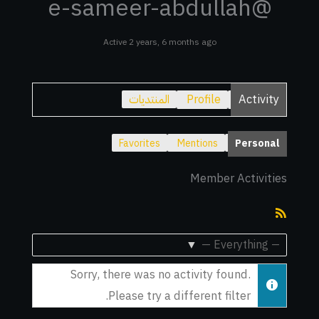
@e-sameer-abdullah
Active 2 years, 6 months ago
Activity
Profile
المنتديات
Favorites
Mentions
Personal
Member Activities
RSS
Feed
Show:
Sorry, there was no activity found.
Please try a different filter.