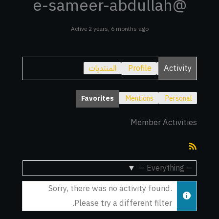
@e-sameer-abdullah
Active 2 years, 6 months ago
Activity
Profile
المنتديات
Favorites
Mentions
Personal
Member Activities
RSS
Feed
Show:
Sorry, there was no activity found.
Please try a different filter.