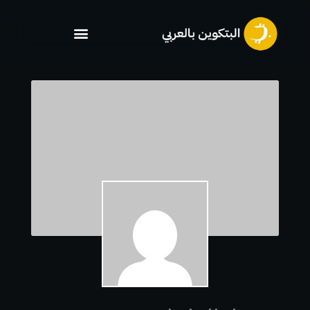
خطي
لى
لمحتوى