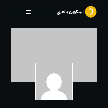
خطي
لى
لمحتوى