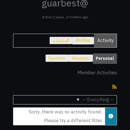
@guarbest
Active 2 years, 2 months ago
Activity
Profile
المنتديات
Favorites
Mentions
Personal
Member Activities
RSS
Feed
Show:
Sorry, there was no activity found.
Please try a different filter.