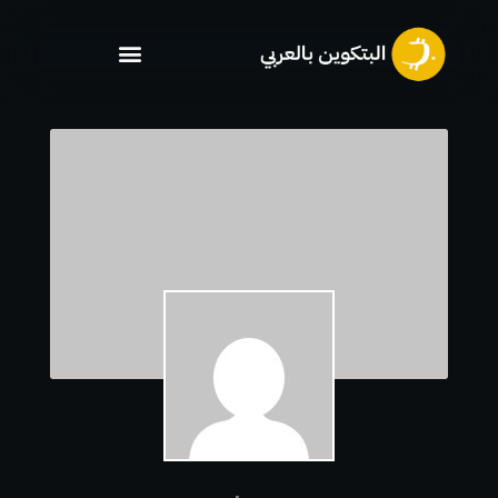
خطي
لى
لمحتوى