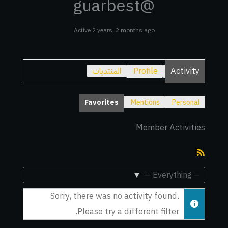
@guarbest
Active 2 years, 2 months ago
Activity
Profile
المنتديات
Favorites
Mentions
Personal
Member Activities
RSS
Feed
Show:
Sorry, there was no activity found.
Please try a different filter.