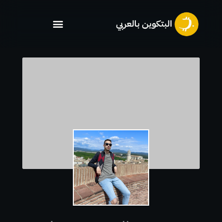
خطي
لى
لمحتوى