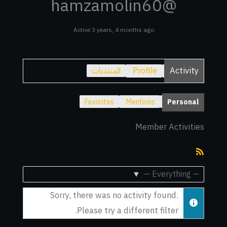
@hamzamolin60
Active 3 years, 4 months ago
Activity
Profile
المنتديات
Favorites
Mentions
Personal
Member Activities
RSS
Feed
Show:
Sorry, there was no activity found.
Please try a different filter.