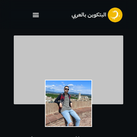
خطي
لى
لمحتوى