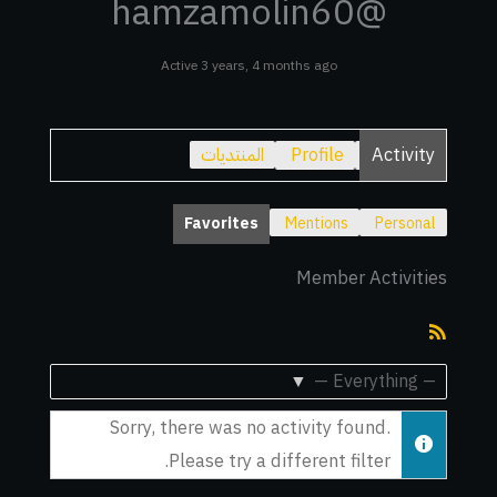
@hamzamolin60
Active 3 years, 4 months ago
Activity
Profile
المنتديات
Favorites
Mentions
Personal
Member Activities
RSS
Feed
Show:
Sorry, there was no activity found.
Please try a different filter.