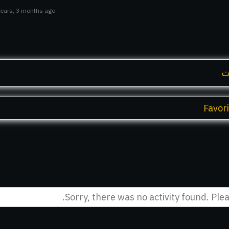
 years, 3 months ago
ت
Favor
Sorry, there was no activity found. Pleas