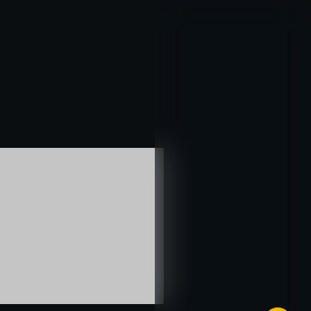
خطي
لى
لمحتوى