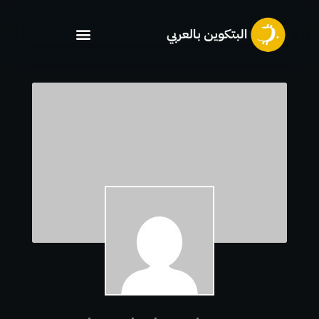
خطي
لى
لمحتوى