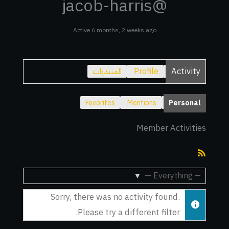
@jacob-harris
Active 6 months, 2 weeks ago
Activity
Profile
المنتديات
Favorites
Mentions
Personal
Member Activities
RSS
Feed
Show:
Sorry, there was no activity found.
Please try a different filter.