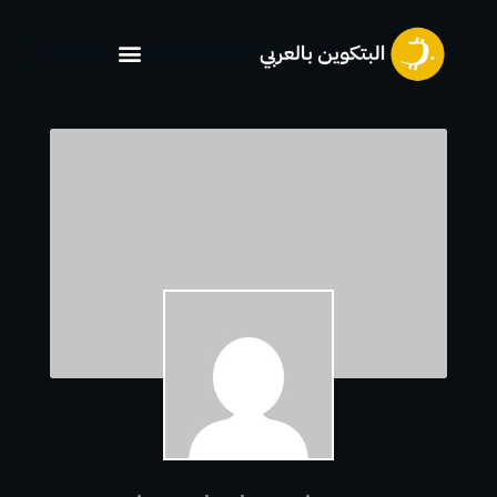
خطي
لى
لمحتوى