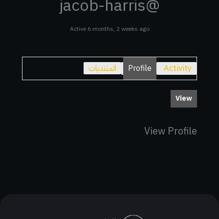
@jacob-harris
Active 6 months, 2 weeks ago
Activity
Profile
المنتديات
View
View Profile