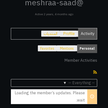
@meshraa-saad
Active 2 years, 4 months ago
Activity
Profile
المنتديات
Favorites
Mentions
Personal
Member Activities
RSS
Feed
Show:
Loading the member’s updates. Please
wait.