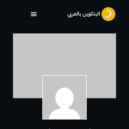
خطي
لى
لمحتوى