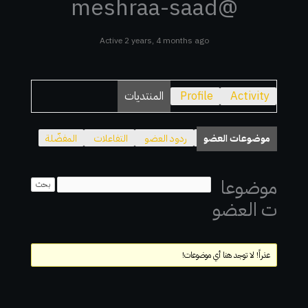
@meshraa-saad
Active 2 years, 4 months ago
Activity
Profile
المنتديات
موضوعات العضو
ردود العضو
التفاعلات
المفضّلة
موضوعا
ت العضو
عذراً! لا توجد هنا أي موضوعات!