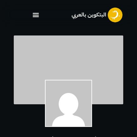
خطي
لى
لمحتوى