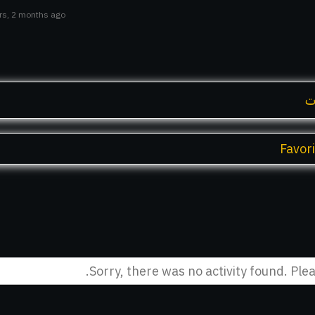
ars, 2 months ago
ت
Favor
Sorry, there was no activity found. Pleas