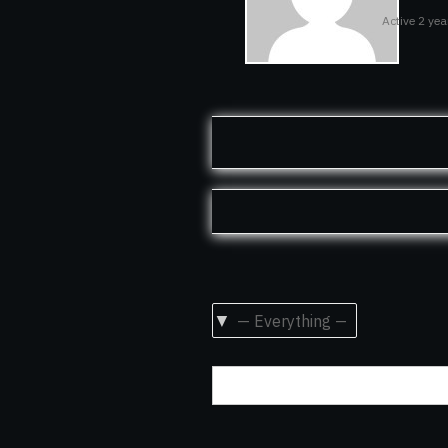
Active 2 ye
Show: