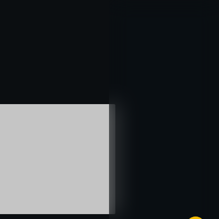
خطي
لى
لمحتوى