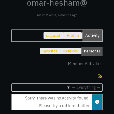
@omar-hesham
Active 2 years, 4 months ago
Activity
Profile
المنتديات
Favorites
Mentions
Personal
Member Activities
RSS
Feed
Show:
Sorry, there was no activity found.
Please try a different filter.