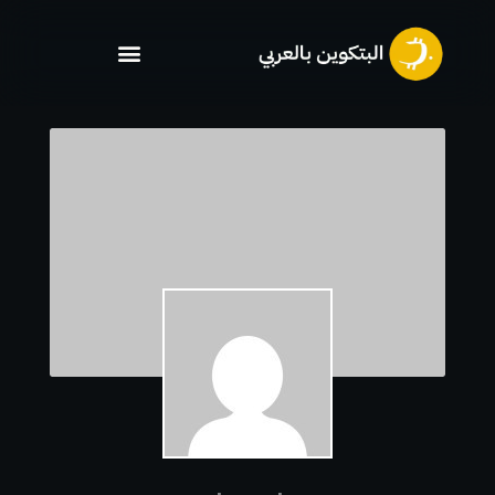
خطي
لى
لمحتوى