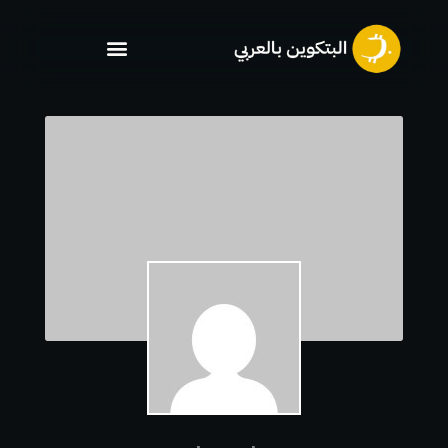
خطي
لى
لمحتوى