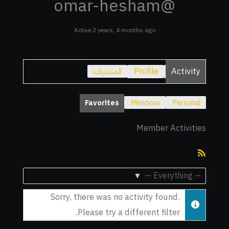
@omar-hesham
Active 2 years, 4 months ago
Activity
Profile
المنتديات
Favorites
Mentions
Personal
Member Activities
RSS
Feed
Show:
Sorry, there was no activity found.
Please try a different filter.