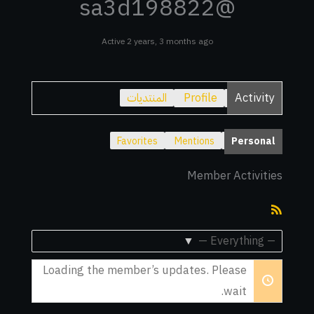
@sa3d198822
Active 2 years, 3 months ago
Activity
Profile
المنتديات
Favorites
Mentions
Personal
Member Activities
RSS
Feed
Show:
Loading the member’s updates. Please
wait.