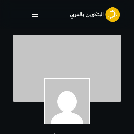
خطي
لى
لمحتوى