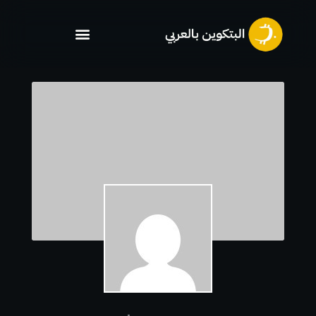
خطي
لى
لمحتوى