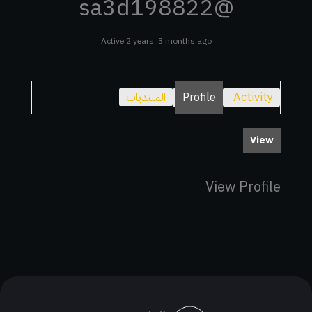
@sa3d198822
Active 2 years, 3 months ago
Activity
Profile
المنتديات
View
View Profile