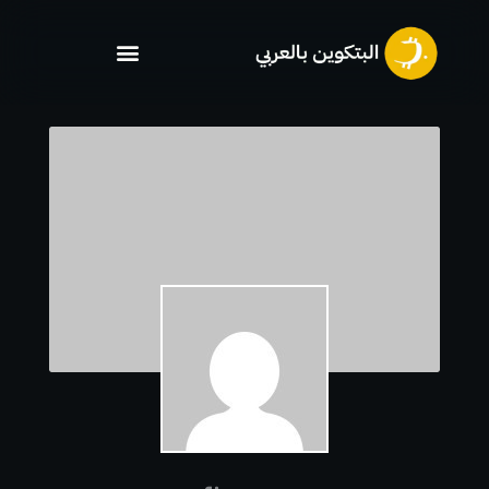
خطي
لى
لمحتوى