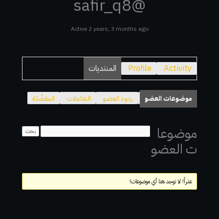
@safir_q8
Active 2 years, 3 months ago
Activity
Profile
المنتديات
موضوعات العضو
ردود العضو
التفاعلات
المفضّلة
موضوعا
ت العضو
عذراً! لا توجد هنا أي موضوعات!