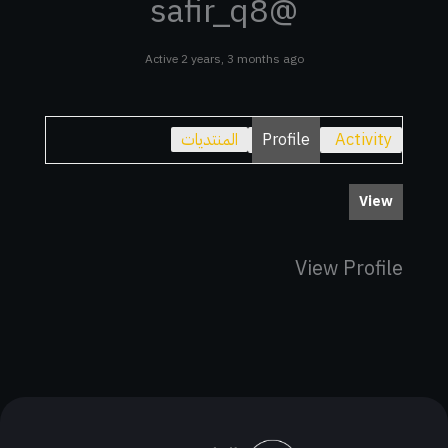
@safir_q8
Active 2 years, 3 months ago
Activity
Profile
المنتديات
View
View Profile