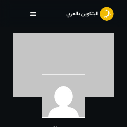
خطي
لى
لمحتوى