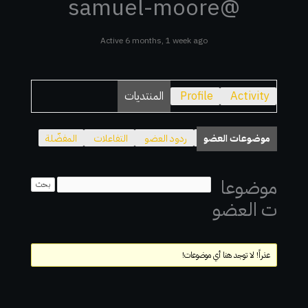
@samuel-moore
Active 6 months, 1 week ago
Activity
Profile
المنتديات
موضوعات العضو
ردود العضو
التفاعلات
المفضّلة
موضوعا
ت العضو
عذراً! لا توجد هنا أي موضوعات!