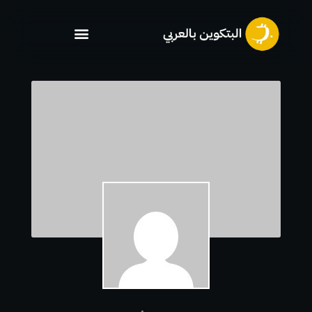
خطي
لى
لمحتوى