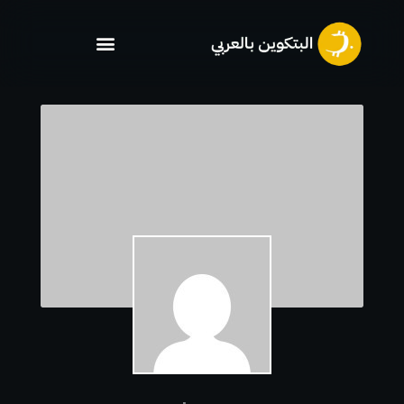
خطي
لى
لمحتوى