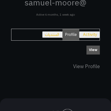
@samuel-moore
Active 6 months, 1 week ago
Activity
Profile
المنتديات
View
View Profile